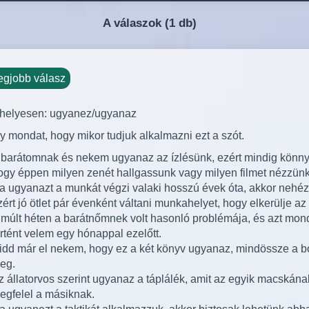
A válaszok (
1 db)
egjobb válasz
d helyesen: ugyanez/ugyanaz
 mondat, hogy mikor tudjuk alkalmazni ezt a szót.
 barátomnak és nekem ugyanaz az ízlésünk, ezért mindig könn
ogy éppen milyen zenét hallgassunk vagy milyen filmet nézzünk
a ugyanazt a munkát végzi valaki hosszú évek óta, akkor nehéz 
zért jó ötlet pár évenként váltani munkahelyet, hogy elkerülje az
 múlt héten a barátnőmnek volt hasonló problémája, és azt mo
örtént velem egy hónappal ezelőtt.
idd már el nekem, hogy ez a két könyv ugyanaz, mindössze a bo
eg.
z állatorvos szerint ugyanaz a táplálék, amit az egyik macskána
egfelel a másiknak.