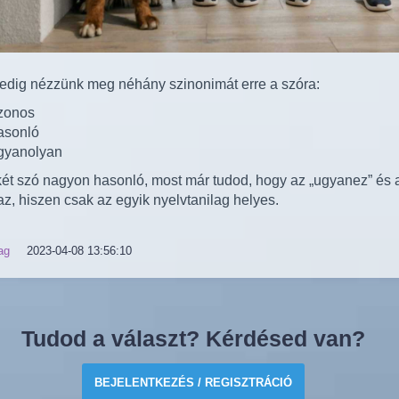
edig nézzünk meg néhány szinonimát erre a szóra:
zonos
asonló
gyanolyan
két szó nagyon hasonló, most már tudod, hogy az „ugyanez” és
z, hiszen csak az egyik nyelvtanilag helyes.
ag
2023-04-08 13:56:10
Tudod a választ? Kérdésed van?
BEJELENTKEZÉS / REGISZTRÁCIÓ