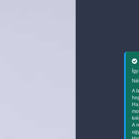
Így
Néh
A b
hog
Ha 
mot
kié
A m
ugy
Hid