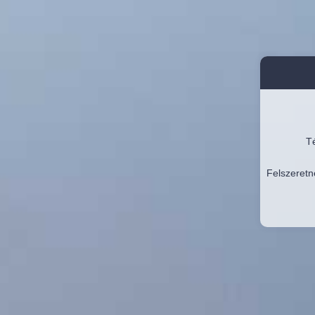
Té
Felszeretn