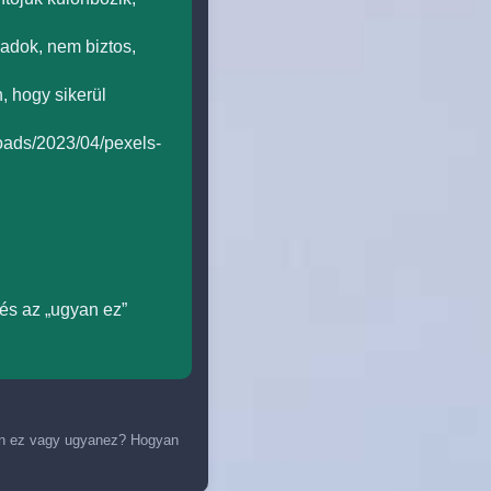
 adok, nem biztos,
, hogy sikerül
loads/2023/04/pexels-
és az „ugyan ez”
n ez vagy ugyanez? Hogyan