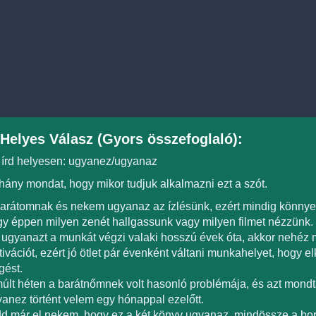
Helyes Válasz (Gyors összefoglaló):
 írd helyesen: ugyanez/ugyanaz
ány mondat, hogy mikor tudjuk alkalmazni ezt a szót.
arátomnak és nekem ugyanaz az ízlésünk, ezért mindig könny
y éppen milyen zenét hallgassunk vagy milyen filmet nézzünk.
ugyanazt a munkát végzi valaki hosszú évek óta, akkor nehéz 
ivációt, ezért jó ötlet pár évenként váltani munkahelyet, hogy e
gést.
últ héten a barátnőmnek volt hasonló problémája, és azt mond
anez történt velem egy hónappal ezelőtt.
d már el nekem, hogy ez a két könyv ugyanaz, mindössze a borí