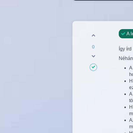
A l
0
Így ír
Néhány
A
h
H
e
A
t
H
m
A
m