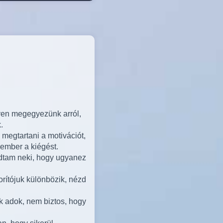
yen megegyezünk arról,
.
megtartani a motivációt,
 ember a kiégést.
ndtam neki, hogy ugyanez
rítójuk különbözik, nézd
k adok, nem biztos, hogy