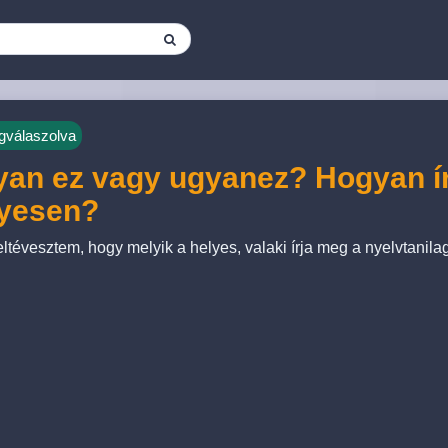
válaszolva
an ez vagy ugyanez? Hogyan í
lyesen?
ltévesztem, hogy melyik a helyes, valaki írja meg a nyelvtanilag