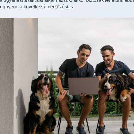
a ugyanezt a taktikát alkalmazzuk, akkor biztosak lehetünk abba
egnyerni a következő mérkőzést is.