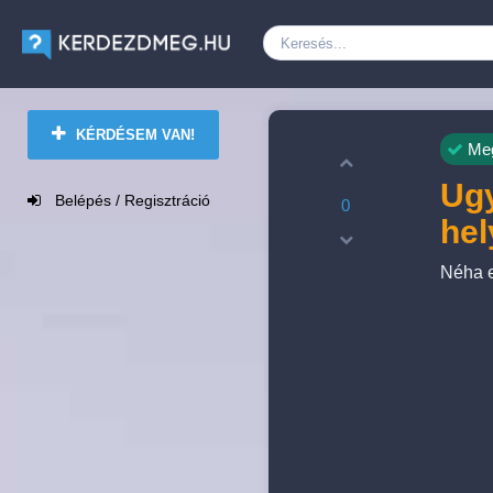
KÉRDÉSEM VAN!
Meg
Ugy
Belépés / Regisztráció
0
he
Néha e