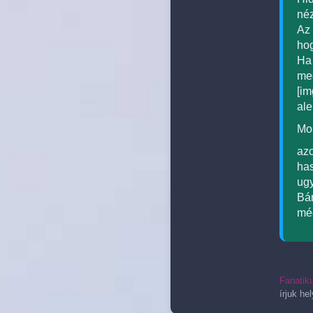
né
Az 
hog
Ha 
meg
[im
al
Mos
az
ha
ug
Bár
még
Fanatik
írjuk he