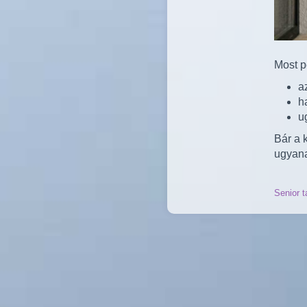
Most p
a
h
u
Bár a 
ugyana
Senior t