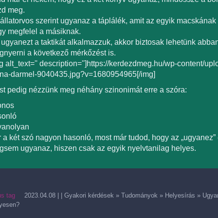
zd meg.
állatorvos szerint ugyanaz a táplálék, amit az egyik macskának
y megfelel a másiknak.
ugyanezt a taktikát alkalmazzuk, akkor biztosak lehetünk abban
nyerni a következő mérkőzést is.
g alt_text='' description='']https://kerdezdmeg.hu/wp-content/up
ena-darmel-9040435.jpg?v=1680954965[/img]
t pedig nézzünk meg néhány szinonimát erre a szóra:
onos
sonló
yanolyan
 a két szó nagyon hasonló, most már tudod, hogy az „ugyanez” 
sem ugyanaz, hiszen csak az egyik nyelvtanilag helyes.
us tag
2023.04.08
| |
Gyakori kérdések
»
Tudományok
»
Helyesírás
»
Ugya
lyesen?