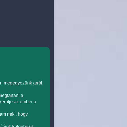
en megegyezünk arról,
megtartani a
lkerülje az ember a
tam neki, hogy
tójuk különbözik,