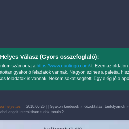
Helyes Válasz (Gyors összefoglaló):
ánlom számodra a
https://www.duolingo.com/
-t. Ezen az oldalo
tottan gyakorló feladatok vannak. Nagyon színes a paletta, hisz
sos feladatok is vannak. Nekem sokat segített. Egy elég jó alapot
or helyettes
2018.06.26
| |
Gyakori kérdések
»
Közoktatás, tanfolyamok
 ahol angolt interaktívan tudok tanulni?