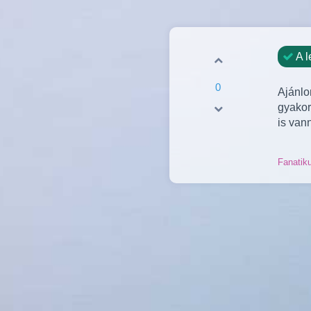
A l
0
Ajánl
gyakor
is vann
Fanatik