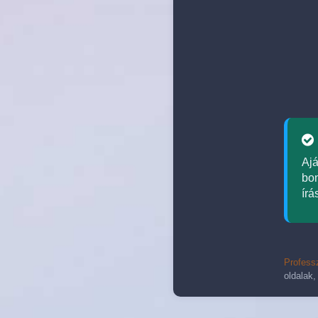
Aj
bon
írá
Professz
oldalak,