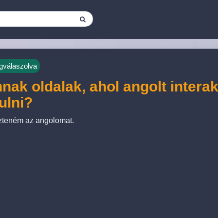
válaszolva
nak oldalak, ahol angolt intera
ulni?
zteném az angolomat.