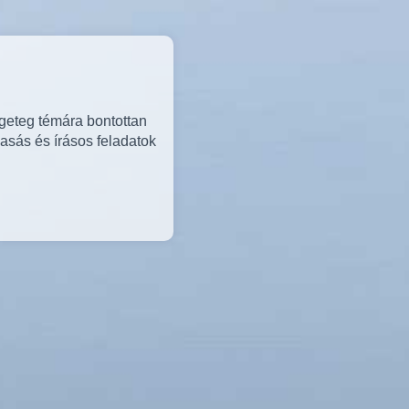
ngeteg témára bontottan
vasás és írásos feladatok