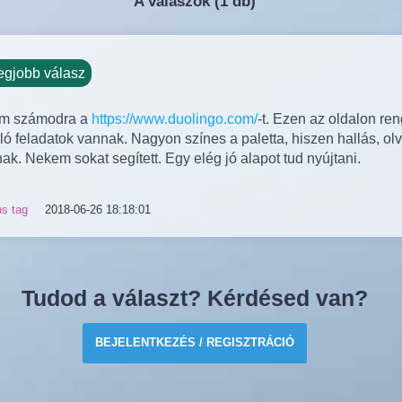
A válaszok (
1 db)
egjobb válasz
om számodra a
https://www.duolingo.com/
-t. Ezen az oldalon re
ló feladatok vannak. Nagyon színes a paletta, hiszen hallás, ol
ak. Nekem sokat segített. Egy elég jó alapot tud nyújtani.
us tag
2018-06-26 18:18:01
Tudod a választ? Kérdésed van?
BEJELENTKEZÉS / REGISZTRÁCIÓ