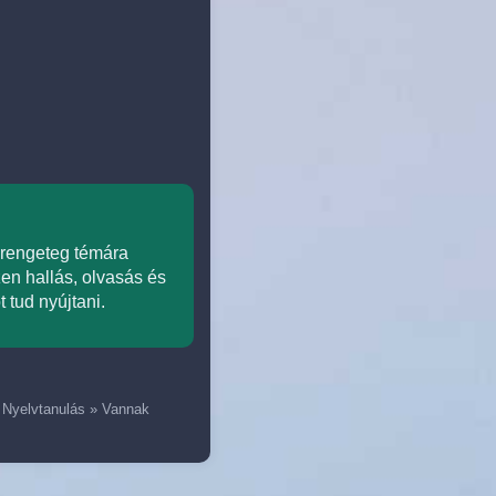
n rengeteg témára
en hallás, olvasás és
 tud nyújtani.
»
Nyelvtanulás
»
Vannak