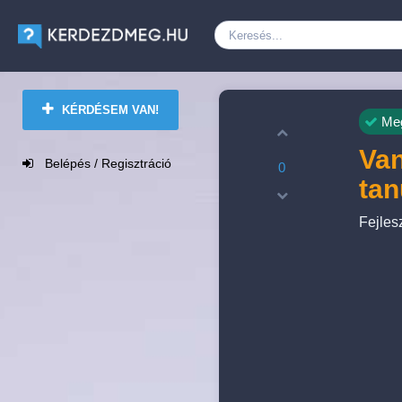
KÉRDÉSEM VAN!
Meg
Van
Belépés / Regisztráció
0
tan
Fejles