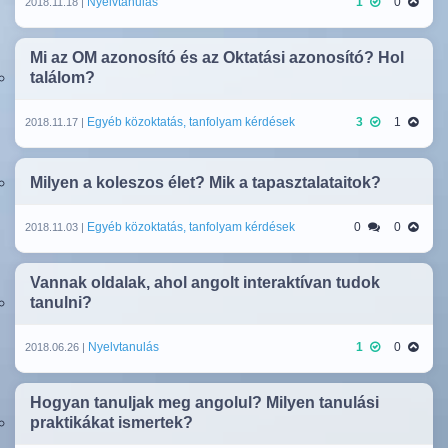
Nyelvtanulás
1
0
2018.11.18 |
Mi az OM azonosító és az Oktatási azonosító? Hol
találom?
Egyéb közoktatás, tanfolyam kérdések
3
1
2018.11.17 |
Milyen a koleszos élet? Mik a tapasztalataitok?
Egyéb közoktatás, tanfolyam kérdések
0
0
2018.11.03 |
Vannak oldalak, ahol angolt interaktívan tudok
tanulni?
Nyelvtanulás
1
0
2018.06.26 |
Hogyan tanuljak meg angolul? Milyen tanulási
praktikákat ismertek?