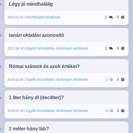
Légy jó mindhalálig
Házifeladat kérdések
2
0
2023.01.02 |
tanári oktatási azonosító
Egyéb közoktatás, tanfolyam kérdések
1
0
2022.06.18 |
Római számok és azok értékei?
Egyéb közoktatás, tanfolyam kérdések
1
0
2019.02.03 |
1 liter hány dl (deciliter)?
Egyéb közoktatás, tanfolyam kérdések
2
0
2019.01.30 |
1 méter hány láb?