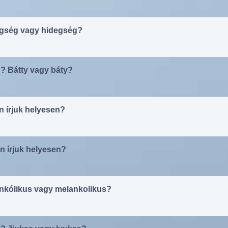
degség vagy hidegség?
? Bátty vagy báty?
n írjuk helyesen?
n írjuk helyesen?
ankólikus vagy melankolikus?