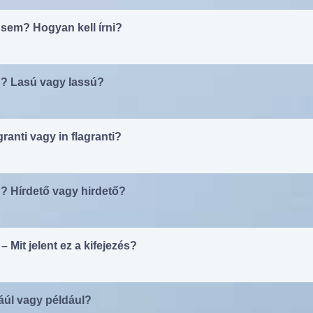
sem? Hogyan kell írni?
n? Lasú vagy lassú?
granti vagy in flagranti?
? Hírdető vagy hirdető?
 Mit jelent ez a kifejezés?
dáúl vagy például?