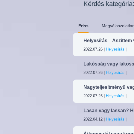
Kérdés kategória
Friss
Megválaszolatla
Helyesírás – Aszittem 
2022.07.26 |
Helyesírás
|
Lakósság vagy lakoss
2022.07.26 |
Helyesírás
|
Nagyteljesítményű vag
2022.07.26 |
Helyesírás
|
Lasan vagy lassan? H
2022.04.12 |
Helyesírás
|
Átkonvertál vagy konv