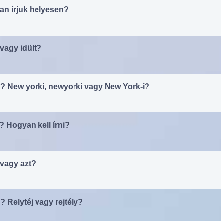
an írjuk helyesen?
 vagy idült?
? New yorki, newyorki vagy New York-i?
? Hogyan kell írni?
 vagy azt?
 Relytéj vagy rejtély?