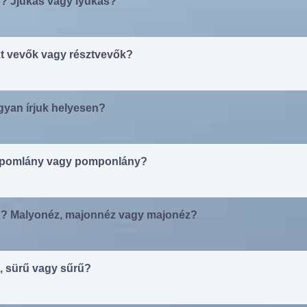
n? Jjukas vagy lyukas?
zt vevők vagy résztvevők?
yan írjuk helyesen?
ompomlány vagy pomponlány?
n? Malyonéz, majonnéz vagy majonéz?
ü, sürű vagy sűrű?