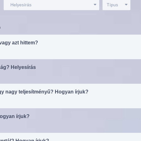
:
Helyesírás
Típus
n
vagy azt hittem?
ág? Helyesírás
y nagy teljesítményű? Hogyan írjuk?
ogyan írjuk?
ertál? Hogyan írjuk?