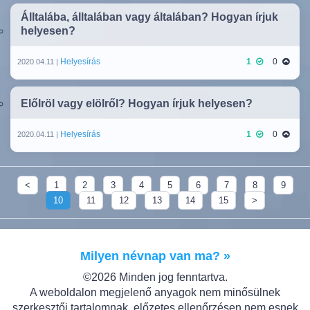
Álltalába, álltalában vagy általában? Hogyan írjuk
helyesen?
Helyesírás
1
0
2020.04.11 |
Előlröl vagy elölről? Hogyan írjuk helyesen?
Helyesírás
1
0
2020.04.11 |
<
1
2
3
4
5
6
7
8
9
10
11
12
13
14
15
>
Milyen névnap van ma? »
©2026 Minden jog fenntartva.
A weboldalon megjelenő anyagok nem minősülnek
szerkesztői tartalomnak, előzetes ellenőrzésen nem esnek