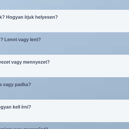
? Hogyan írjuk helyesen?
? Lennt vagy lent?
nyezet vagy mennyezet?
ka vagy padka?
gyan kell írni?