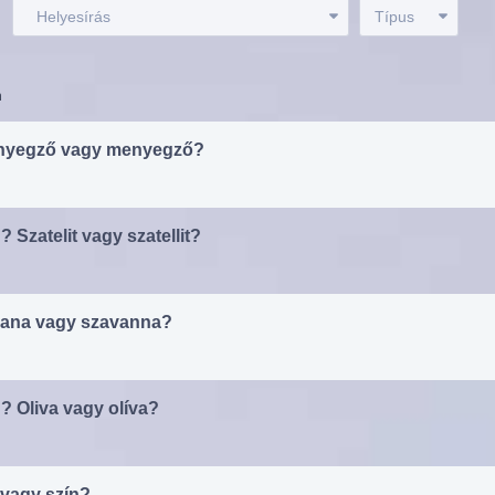
:
Helyesírás
Típus
n
nnyegző vagy menyegző?
 Szatelit vagy szatellit?
avana vagy szavanna?
? Oliva vagy olíva?
 vagy szín?