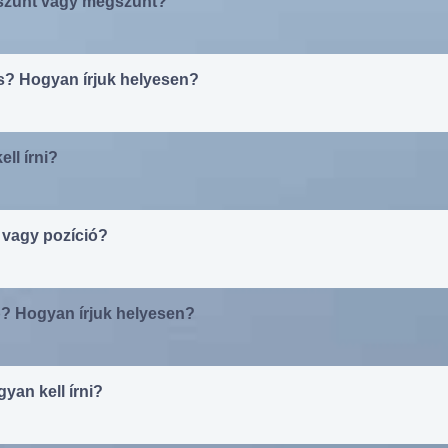
gszünt vagy megszűnt?
s? Hogyan írjuk helyesen?
ll írni?
 vagy pozíció?
b? Hogyan írjuk helyesen?
yan kell írni?