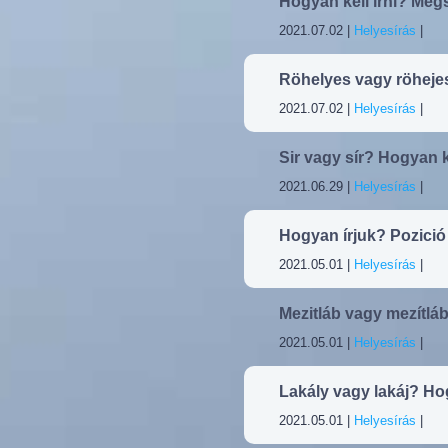
Hogyan kell írni? Me
2021.07.02 |
Helyesírás
|
Röhelyes vagy röheje
2021.07.02 |
Helyesírás
|
Sir vagy sír? Hogyan ke
2021.06.29 |
Helyesírás
|
Hogyan írjuk? Pozició
2021.05.01 |
Helyesírás
|
Mezitláb vagy mezítlá
2021.05.01 |
Helyesírás
|
Lakály vagy lakáj? Hog
2021.05.01 |
Helyesírás
|