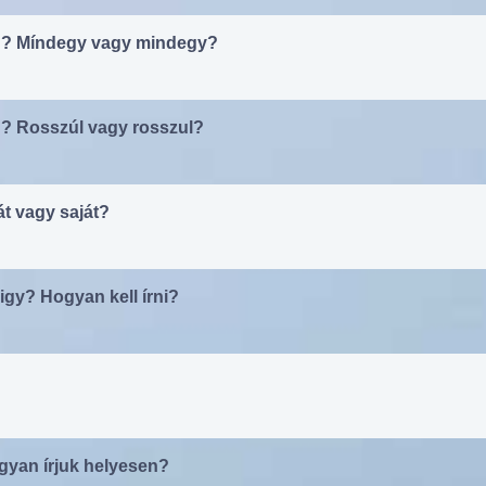
n? Míndegy vagy mindegy?
n? Rosszúl vagy rosszul?
át vagy saját?
rigy? Hogyan kell írni?
Hogyan írjuk helyesen?