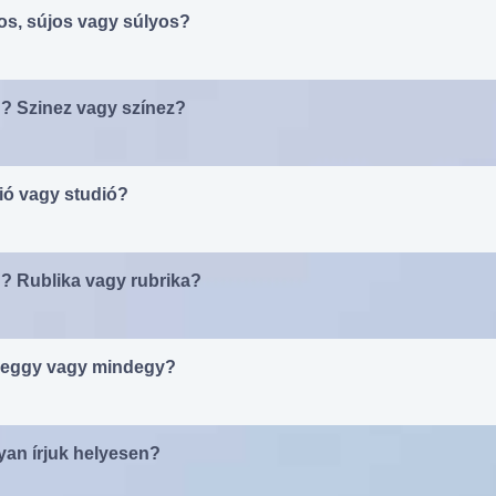
yos, sújos vagy súlyos?
? Szinez vagy színez?
dió vagy studió?
? Rublika vagy rubrika?
ndeggy vagy mindegy?
an írjuk helyesen?