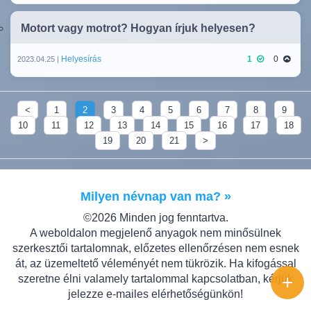
Motort vagy motrot? Hogyan írjuk helyesen?
Helyesírás
1
0
2023.04.25 |
<
1
2
3
4
5
6
7
8
9
10
11
12
13
14
15
16
17
18
19
20
21
>
Milyen névnap van ma? »
©2026 Minden jog fenntartva.
A weboldalon megjelenő anyagok nem minősülnek
szerkesztői tartalomnak, előzetes ellenőrzésen nem esnek
át, az üzemeltető véleményét nem tükrözik. Ha kifogással
+
szeretne élni valamely tartalommal kapcsolatban, kérjük
jelezze e-mailes elérhetőségünkön!