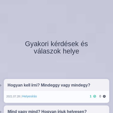
Gyakori kérdések és
válaszok helye
Hogyan kell írni? Mindeggy vagy mindegy?
Helyesírás
1
0
2021.07.28 |
Mínd vagy mind? Hogyan írjuk helyesen?