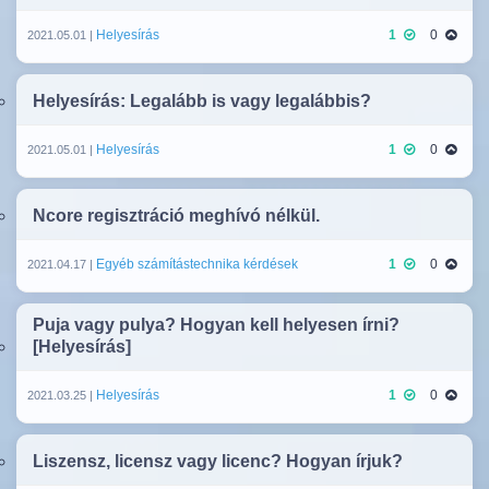
Helyesírás
1
0
2021.05.01 |
Helyesírás: Legalább is vagy legalábbis?
Helyesírás
1
0
2021.05.01 |
Ncore regisztráció meghívó nélkül.
Egyéb számítástechnika kérdések
1
0
2021.04.17 |
Puja vagy pulya? Hogyan kell helyesen írni?
[Helyesírás]
Helyesírás
1
0
2021.03.25 |
Liszensz, licensz vagy licenc? Hogyan írjuk?