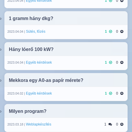
Egyéb kérdések
1
0
2023.04.04 |
1 gramm hány dkg?
Sütés, főzés
1
0
2023.04.04 |
Hány lóerő 100 kW?
Egyéb kérdések
1
0
2023.04.04 |
Mekkora egy A0-as papír mérete?
Egyéb kérdések
1
0
2023.04.02 |
Milyen program?
Weblapkészítés
1
0
2023.03.18 |