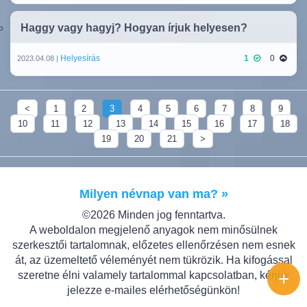
Haggy vagy hagyj? Hogyan írjuk helyesen?
Helyesírás
1
0
2023.04.08 |
<
1
2
3
4
5
6
7
8
9
10
11
12
13
14
15
16
17
18
19
20
21
>
Milyen névnap van ma? »
©2026 Minden jog fenntartva.
A weboldalon megjelenő anyagok nem minősülnek
szerkesztői tartalomnak, előzetes ellenőrzésen nem esnek
át, az üzemeltető véleményét nem tükrözik. Ha kifogással
+
szeretne élni valamely tartalommal kapcsolatban, kérjük
jelezze e-mailes elérhetőségünkön!