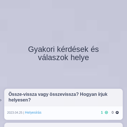
Gyakori kérdések és
válaszok helye
Össze-vissza vagy összevissza? Hogyan írjuk
helyesen?
Helyesírás
1
0
2023.04.25 |